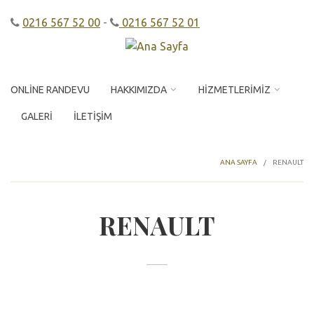
Ana içeriğe atla
0216 567 52 00
-
0216 567 52 01
ONLINE RANDEVU
HAKKIMIZDA
HIZMETLERIMIZ
GALERI
İLETIŞIM
ANA SAYFA
/
RENAULT
RENAULT